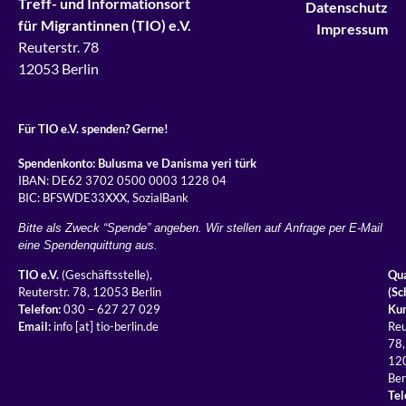
Treff- und Informationsort
Datenschutz
für Migrantinnen (TIO) e.V.
Impressum
Reuterstr. 78
12053 Berlin
Für TIO e.V. spenden? Gerne!
Spendenkonto: Bulusma ve Danisma yeri türk
IBAN: DE62 3702 0500 0003 1228 04
BIC: BFSWDE33XXX, SozialBank
Bitte als Zweck “Spende” angeben. Wir stellen auf Anfrage per E-Mail
eine Spendenquittung aus.
TIO e.V.
(Geschäftsstelle),
Qua
Reuterstr. 78, 12053 Berlin
(Sc
Telefon:
030 – 627 27 029
Kur
Email:
info [at] tio-berlin.de
Reu
78,
12
Ber
Tel