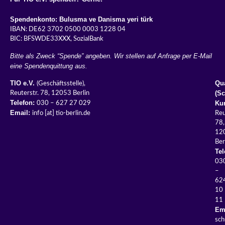
Spendenkonto: Bulusma ve Danisma yeri türk
IBAN: DE62 3702 0500 0003 1228 04
BIC: BFSWDE33XXX, SozialBank
Bitte als Zweck “Spende” angeben. Wir stellen auf Anfrage per E-Mail
eine Spendenquittung aus.
TIO e.V.
Qua
(Geschäftsstelle),
(S
Reuterstr. 78, 12053 Berlin
Telefon:
Kur
030 – 627 27 029
Email:
info [at] tio-berlin.de
Reu
78,
12
Ber
Tel
03
–
62
10
11
Ema
sch