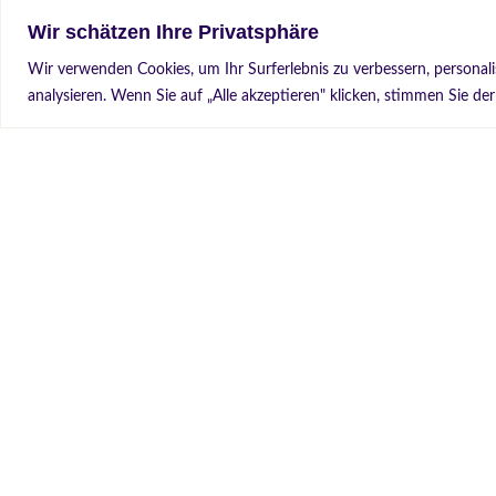
Wir schätzen Ihre Privatsphäre
Wir verwenden Cookies, um Ihr Surferlebnis zu verbessern, personal
analysieren. Wenn Sie auf „Alle akzeptieren" klicken, stimmen Sie 
Buluşma ve Danışma Yeri türk kadınlar i
ç
in
Treff- und Informationsort für Migrantinnen (TI
Reuterstr. 78
12053 Berlin
Für TIO e.V. spenden? Gerne!
Spendenkonto: Bulusma ve Danisma yeri türk
IBAN: DE62 3702 0500 0003 1228 04