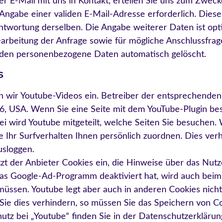
 per E-Mail mit uns in Kontakt, erteilen Sie uns zum Zwe
die Angabe einer validen E-Mail-Adresse erforderlich. Die
twortung derselben. Die Angabe weiterer Daten ist opt
beitung der Anfrage sowie für mögliche Anschlussfrage
rden personenbezogene Daten automatisch gelöscht.
S
 wir Youtube-Videos ein. Betreiber der entsprechenden P
6, USA. Wenn Sie eine Seite mit dem YouTube-Plugin be
ei wird Youtube mitgeteilt, welche Seiten Sie besuchen.
e Ihr Surfverhalten Ihnen persönlich zuordnen. Dies verh
usloggen.
tzt der Anbieter Cookies ein, die Hinweise über das Nut
das Google-Ad-Programm deaktiviert hat, wird auch bei
müssen. Youtube legt aber auch in anderen Cookies nic
ie dies verhindern, so müssen Sie das Speichern von Co
tz bei „Youtube“ finden Sie in der Datenschutzerklärung