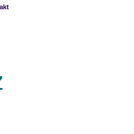
akt
z