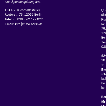
eine Spendenquittung aus.
TIO e.V.
Qua
(Geschäftsstelle),
(S
Reuterstr. 78, 12053 Berlin
Telefon:
Kur
030 – 627 27 029
Email:
info [at] tio-berlin.de
Reu
78,
12
Ber
Tel
03
–
62
10
11
Ema
sch
[
at]
tio-
ber
Ber
für